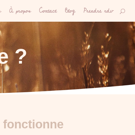
s
À propos
Contact
Blog
Prendre rdv
e ?
 fonctionne