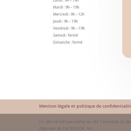
Lundi : 9h – 19h
Mardi : 9h – 19h
Mercredi : 9h – 12h
Jeudi : 9h – 19h
Vendredi : 9h – 19h
Samedi : fermé
Dimanche : fermé
Mention légale et politique de confidentialit
Ce site ne fait pas partie du site Facebook ou
déposée de FACEBOOK, Inc.