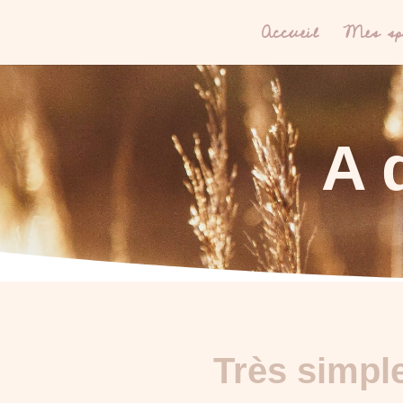
Accueil
Mes spé
A 
Très simpl