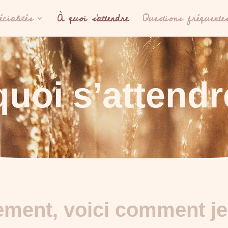
cialités
À quoi s’attendre
Questions fréquente
quoi s’attendr
ement, voici comment je